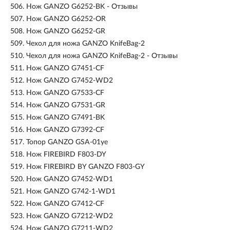
506.
Нож GANZO G6252-BK - Отзывы
507.
Нож GANZO G6252-OR
508.
Нож GANZO G6252-GR
509.
Чехол для ножа GANZO KnifeBag-2
510.
Чехол для ножа GANZO KnifeBag-2 - Отзывы
511.
Нож GANZO G7451-CF
512.
Нож GANZO G7452-WD2
513.
Нож GANZO G7533-CF
514.
Нож GANZO G7531-GR
515.
Нож GANZO G7491-BK
516.
Нож GANZO G7392-CF
517.
Топор GANZO GSA-01ye
518.
Нож FIREBIRD F803-DY
519.
Нож FIREBIRD BY GANZO F803-GY
520.
Нож GANZO G7452-WD1
521.
Нож GANZO G742-1-WD1
522.
Нож GANZO G7412-CF
523.
Нож GANZO G7212-WD2
524.
Нож GANZO G7211-WD2