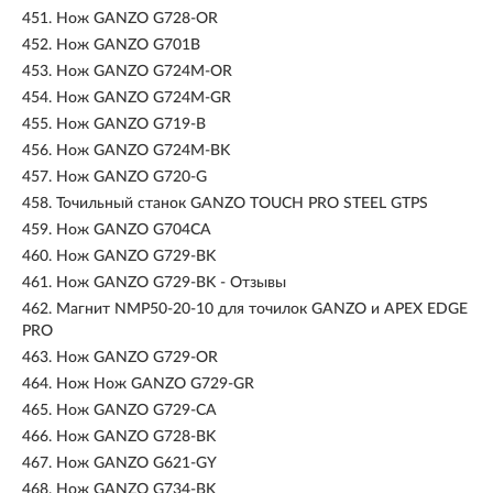
451.
Нож GANZO G728-OR
452.
Нож GANZO G701B
453.
Нож GANZO G724M-OR
454.
Нож GANZO G724M-GR
455.
Нож GANZO G719-B
456.
Нож GANZO G724M-BK
457.
Нож GANZO G720-G
458.
Точильный станок GANZO TOUCH PRO STEEL GTPS
459.
Нож GANZO G704CA
460.
Нож GANZO G729-BK
461.
Нож GANZO G729-BK - Отзывы
462.
Магнит NMP50-20-10 для точилок GANZO и APEX EDGE
PRO
463.
Нож GANZO G729-OR
464.
Нож Нож GANZO G729-GR
465.
Нож GANZO G729-CA
466.
Нож GANZO G728-BK
467.
Нож GANZO G621-GY
468.
Нож GANZO G734-BK