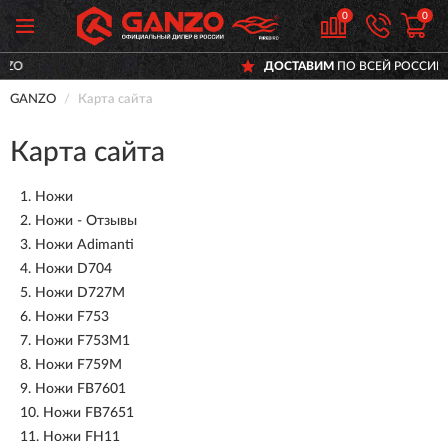
0
0
ДОСТАВИМ
ПО ВСЕЙ РОССИИ
GANZO
Карта сайта
Карта сайта
1.
Ножи
2.
Ножи - Отзывы
3.
Ножи Adimanti
4.
Ножи D704
5.
Ножи D727M
6.
Ножи F753
7.
Ножи F753M1
8.
Ножи F759M
9.
Ножи FB7601
10.
Ножи FB7651
11.
Ножи FH11