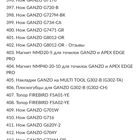
396.
Нож GANZO G717o
397.
Нож GANZO G720-B
398.
Нож GANZO G727M-BK
399.
Нож GANZO G734-CA
400.
Нож GANZO G7471-GR
401.
Нож GANZO G8012-OR
402.
Нож GANZO G8012-OR - Отзывы
403.
Магнит NMD20-5 для точилок GANZO и APEX EDGE
PRO
404.
Магнит NMP40-20-10 для точилок GANZO и APEX EDGE
PRO
405.
Накладки GANZO на MULTI TOOL G302-B (G302-TA)
406.
Плоскогубцы для GANZO G302-B (G302-CH)
407.
Топор FIREBIRD FSA01-YE
408.
Топор FIREBIRD FSA02-YE
409.
Нож GANZO G701W
410.
Нож GANZO G716
411.
Нож GANZO G620Y-2
412.
Нож GANZO G704Y