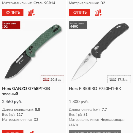
Материал клинка:
Сталь 9CR14
Материал клинка:
D2
КУПИТЬ
КУПИТЬ
Нож GANZO G768PT-GB
Нож FIREBIRD F753M1-BK
зеленый
2 460 руб.
1 800 руб.
Длина клинка (см):
8,8
Длина клинка (см):
7,7
Вес (гр):
117
Вес (гр):
81
Материал клинка:
D2
Материал клинка:
Нержавеющая
сталь