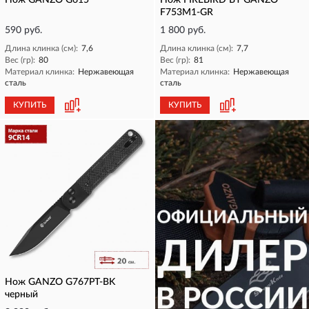
Нож GANZO G615
Нож FIREBIRD BY GANZO
F753M1-GR
590 руб.
1 800 руб.
Длина клинка (см):
7,6
Длина клинка (см):
7,7
Вес (гр):
80
Вес (гр):
81
Материал клинка:
Нержавеющая
Материал клинка:
Нержавеющая
сталь
сталь
КУПИТЬ
КУПИТЬ
Нож GANZO G767PT-BK
черный