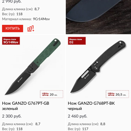
2 990 руб.
Длина клинка (см):
8,7
Вес (гр):
118
Материал клинка:
9Cr14Mov
КУПИТЬ
КУПИТЬ
Нож GANZO G767PT-GB
Нож GANZO G768PT-BK
зеленый
черный
2 300 руб.
2 460 руб.
Длина клинка (см):
8,7
Длина клинка (см):
8,8
Вес (гр):
118
Вес (гр):
117