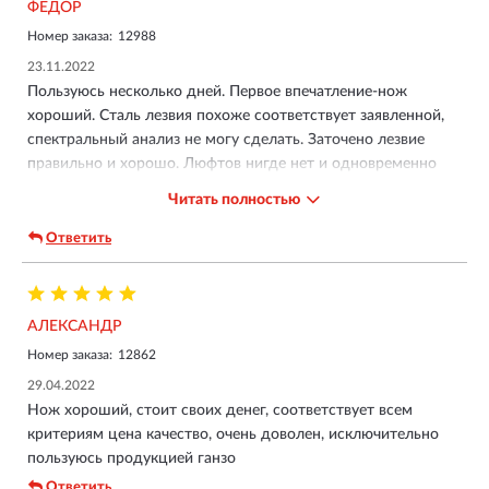
ФЕДОР
Номер заказа:
12988
23.11.2022
Пользуюсь несколько дней. Первое впечатление-нож
хороший. Сталь лезвия похоже соответствует заявленной,
спектральный анализ не могу сделать. Заточено лезвие
правильно и хорошо. Люфтов нигде нет и одновременно
открывается и складывается легко. Фиксация лезвия
Читать полностью
надежная. В общем цену свою оправдывает полностью. В
комплекте с ножом пришел протокол испытаний, нож не
Ответить
является холодным оружием. Полностью ножом доволен.
АЛЕКСАНДР
Номер заказа:
12862
29.04.2022
Нож хороший, стоит своих денег, соответствует всем
критериям цена качество, очень доволен, исключительно
пользуюсь продукцией ганзо
Ответить