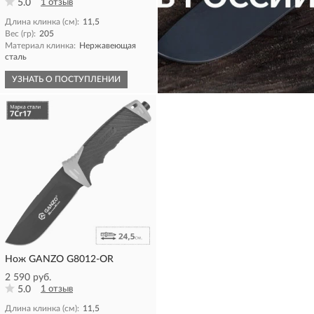
5.0
1 отзыв
Длина клинка (см):
11,5
Вес (гр):
205
Материал клинка:
Нержавеющая
сталь
УЗНАТЬ О ПОСТУПЛЕНИИ
КУПИТЬ
Нож GANZO G8012-OR
2 590 руб.
5.0
1 отзыв
Длина клинка (см):
11,5