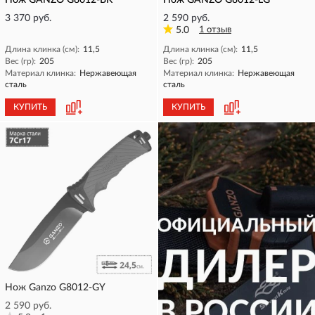
Нож GANZO G8012-BK
Нож GANZO G8012-LG
3 370 руб.
2 590 руб.
5.0
1 отзыв
Длина клинка (см):
11,5
Длина клинка (см):
11,5
Вес (гр):
205
Вес (гр):
205
Материал клинка:
Нержавеющая
Материал клинка:
Нержавеющая
сталь
сталь
КУПИТЬ
КУПИТЬ
Нож Ganzo G8012-GY
2 590 руб.