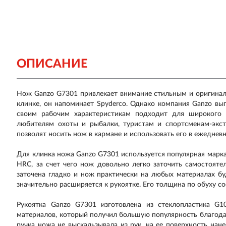
ОПИСАНИЕ
Нож Ganzo G7301 привлекает внимание стильным и оригинал
клинке, он напоминает Spyderco. Однако компания Ganzo вы
своим рабочим характеристикам подходит для широкого к
любителям охоты и рыбалки, туристам и спортсменам-экс
позволят носить нож в кармане и использовать его в ежедневн
Для клинка ножа Ganzo G7301 используется популярная марк
HRC, за счет чего нож довольно легко заточить самостояте
заточена гладко и нож практически на любых материалах бу
значительно расширяется к рукоятке. Его толщина по обуху сос
Рукоятка Ganzo G7301 изготовлена из стеклопластика G1
материалов, который получил большую популярность благода
ручка ножа не выскальзывала из рук, на ее поверхность нан