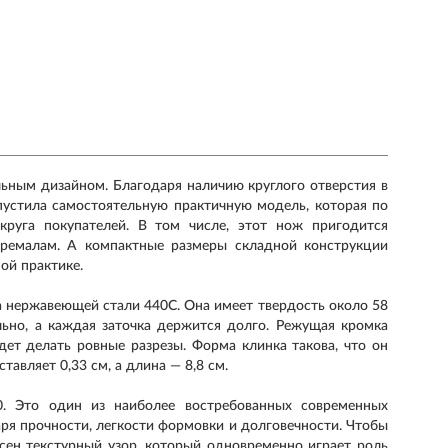
ьным дизайном. Благодаря наличию круглого отверстия в
пустила самостоятельную практичную модель, которая по
руга покупателей. В том числе, этот нож пригодится
тремалам. А компактные размеры складной конструкции
ой практике.
а нержавеющей стали 440С. Она имеет твердость около 58
льно, а каждая заточка держится долго. Режущая кромка
дет делать ровные разрезы. Форма клинка такова, что он
тавляет 0,33 см, а длина — 8,8 см.
0. Это один из наиболее востребованных современных
ря прочности, легкости формовки и долговечности. Чтобы
есен текстурный узор, который одновременно играет роль