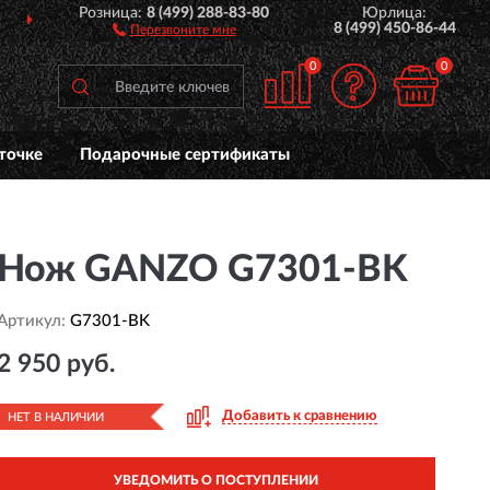
Розница:
8 (499) 288-83-80
Юрлица:
ДОСТАВИМ
ПО ВСЕЙ РОССИИ
8 (499) 450-86-44
Перезвоните мне
0
0
точке
Подарочные сертификаты
Нож GANZO G7301-BK
Артикул:
G7301-BK
2 950 руб.
Добавить к сравнению
НЕТ В НАЛИЧИИ
УВЕДОМИТЬ О ПОСТУПЛЕНИИ