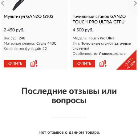
Мультитул GANZO G103
Точильный станок GANZO
TOUCH PRO ULTRA GTPU
2 450 руб.
4 500 руб.
Вес (гр):
248
Модель:
Touch Pro Ultra
Материал клинка:
Сталь 440C
Тип:
Точильные станки (заточные
системы)
Количество функций:
22
Особенности:
Универсальные
- ХИТ -
продаж
КУПИТЬ
КУПИТЬ
Последние отзывы или
вопросы
Нет отзывов о данном товаре.