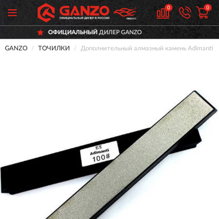
0
0
ОФИЦИАЛЬНЫЙ
ДИЛЕР GANZO
Д
GANZO
ТОЧИЛКИ
Дополнительный алмазный камень Adimanti b