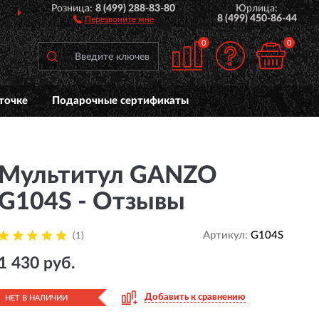
Розница:
8 (499) 288-83-80
Юрлица:
ДОСТАВИМ
ПО ВСЕЙ РОССИИ
8 (499) 450-86-44
Перезвоните мне
0
0
точке
Подарочные сертификаты
Мультитул GANZO
G104S - Отзывы
Артикул:
G104S
(1)
1 430 руб.
Добавить к сравнению
НЕТ В НАЛИЧИИ