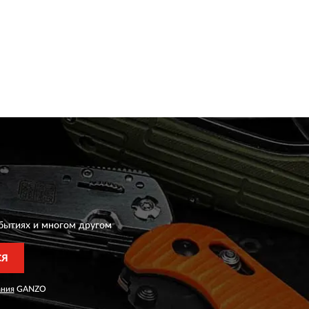
бытиях и многом другом
СЯ
ания
GANZO