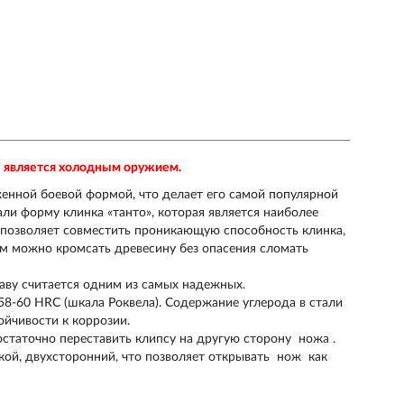
не является холодным оружием.
женной боевой формой, что делает его самой популярной
али форму клинка «танто», которая является наиболее
 позволяет совместить проникающую способность клинка,
ым можно кромсать древесину без опасения сломать
раву считается одним из самых надежных.
 58-60 HRC (шкала Роквела). Содержание углерода в стали
ойчивости к коррозии.
остаточно переставить клипсу на другую сторону
ножа
.
кой, двухсторонний, что позволяет открывать
нож
как