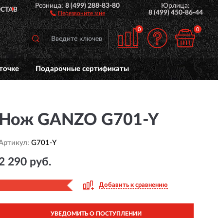
Розница:
8 (499) 288-83-80
Юрлица:
ПОЖИЗНЕННАЯ
ГАРАНТИЯ 
8 (499) 450-86-44
Перезвоните мне
0
0
точке
Подарочные сертификаты
Нож GANZO G701-Y
Артикул:
G701-Y
2 290 руб.
Добавить к сравнению
УВЕДОМИТЬ О ПОСТУПЛЕНИИ