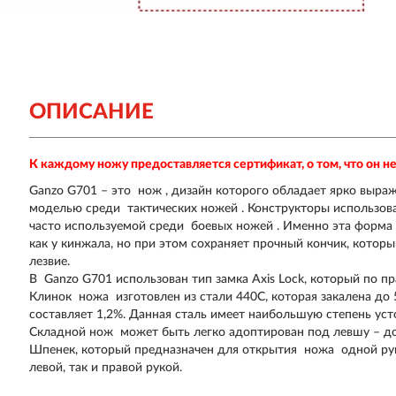
ОПИСАНИЕ
К каждому ножу предоставляется сертификат, о том, что он 
Ganzo G701
– это
нож
, дизайн которого обладает ярко выра
моделью среди
тактических ножей
. Конструкторы использов
часто используемой среди
боевых ножей
. Именно эта форма
как у кинжала, но при этом сохраняет прочный кончик, котор
лезвие.
В
Ganzo G701
использован тип замка Axis Lock, который по п
Клинок
ножа
изготовлен из стали 440C, которая закалена до
составляет 1,2%. Данная сталь имеет наибольшую степень уст
Складной нож
может быть легко адоптирован под левшу – д
Шпенек, который предназначен для открытия
ножа
одной ру
левой, так и правой рукой.