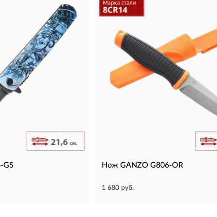
-GS
Нож GANZO G806-OR
1 680 руб.