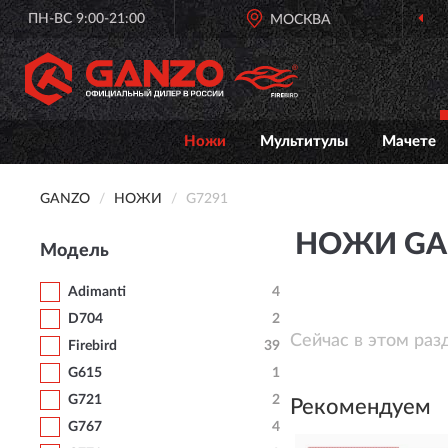
ПН-ВС 9:00-21:00
МОСКВА
Ножи
Мультитулы
Мачете
GANZO
НОЖИ
G7291
НОЖИ GA
Модель
Adimanti
4
D704
2
Сейчас в этом раз
Firebird
39
G615
1
G721
2
Рекомендуем
G767
4