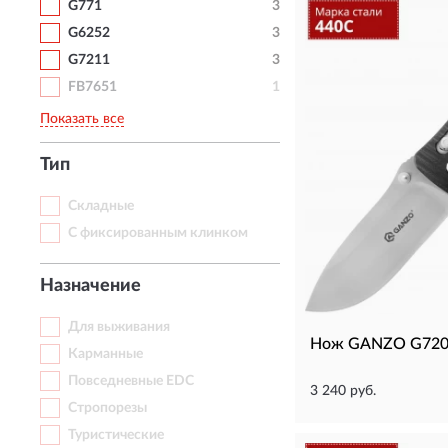
G771
3
G6252
3
G7211
3
FB7651
1
Показать все
Тип
Складные
С фиксированным клинком
Назначение
Для выживания
Нож GANZO G720
Карманные
Повседневные EDC
3 240 руб.
Стропорезы
Туристические