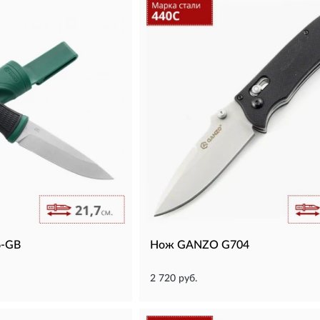
-GB
Нож GANZO G704
2 720 руб.