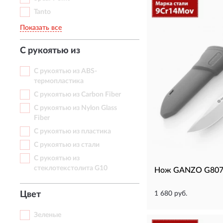
Tanto
Показать все
С рукоятью из
С рукоятью из ABS-
термопластика
С рукоятью из Carbon Fiber
С рукоятью из Nylon Glass
Fiber
С рукоятью из пластика
С рукоятью из стали
С рукоятью из
стеклотекстолита G10
Нож GANZO G807-
Цвет
1 680 руб.
Зеленые