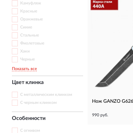
Камуфляж
Красные
Оранжевые
Синие
Стальные
Фиолетовые
Хаки
Черные
Показать все
Цвет клинка
С металлическим клинком
Нож GANZO G626
С черным клинком
990 руб.
Особенности
С огнивом