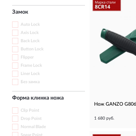
Замок
Auto Lock
Axis Lock
Back Lock
Button Lock
Flipper
Frame Lock
Liner Lock
Без замка
Форма клинка ножа
Нож GANZO G806
Clip Point
1 680 руб.
Drop Point
Normal Blade
Spear Point