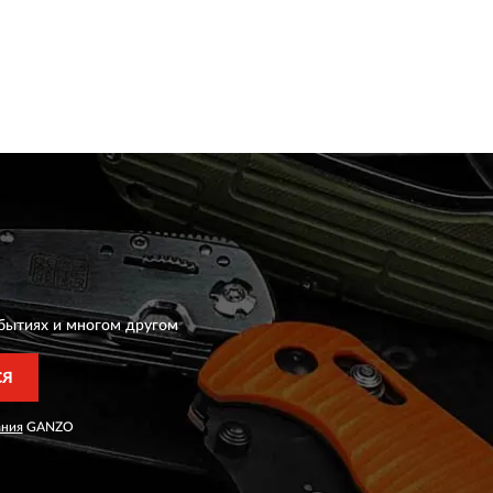
бытиях и многом другом
СЯ
ания
GANZO