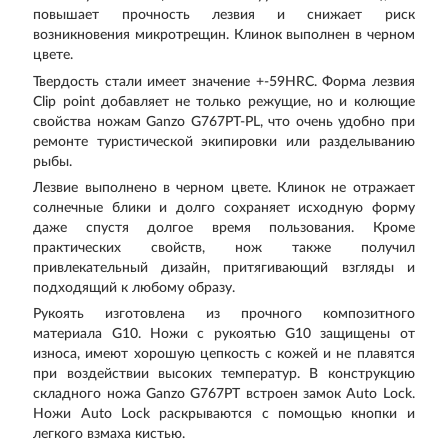
повышает прочность лезвия и снижает риск
возникновения микротрещин. Клинок выполнен в черном
цвете.
Твердость стали имеет значение +-59HRC. Форма лезвия
Clip point добавляет не только режущие, но и колющие
свойства ножам Ganzo G767PT-PL, что очень удобно при
ремонте туристической экипировки или разделыванию
рыбы.
Лезвие выполнено в черном цвете. Клинок не отражает
солнечные блики и долго сохраняет исходную форму
даже спустя долгое время пользования. Кроме
практических свойств, нож также получил
привлекательный дизайн, притягивающий взгляды и
подходящий к любому образу.
Рукоять изготовлена из прочного композитного
материала G10. Ножи с рукоятью G10 защищены от
износа, имеют хорошую цепкость с кожей и не плавятся
при воздействии высоких температур. В конструкцию
складного ножа Ganzo G767PT встроен замок Auto Lock.
Ножи Auto Lock раскрываются с помощью кнопки и
легкого взмаха кистью.