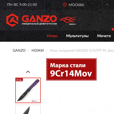
ПН-ВС 9:00-21:00
МОСКВА
ОФИЦ
Ножи
Мультитулы
Мачете
GANZO
НОЖИ
Нож складной GANZO G767PT-PL фи