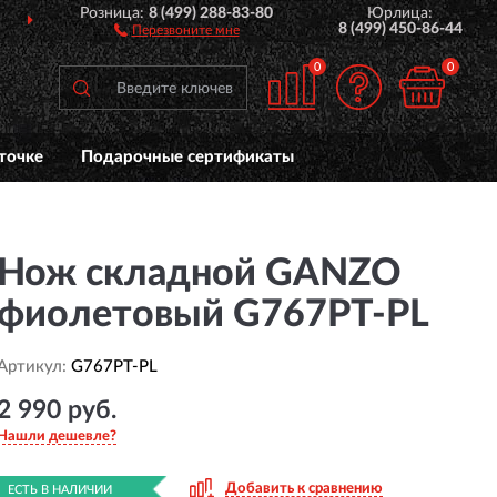
Розница:
8 (499) 288-83-80
Юрлица:
ДОСТАВИМ
ПО ВСЕЙ РОССИИ
8 (499) 450-86-44
Перезвоните мне
0
0
точке
Подарочные сертификаты
Нож складной GANZO
фиолетовый G767PT-PL
Артикул:
G767PT-PL
2 990 руб.
Нашли дешевле?
Добавить к сравнению
ЕСТЬ В НАЛИЧИИ