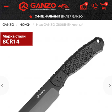
0
0
ОФИЦИАЛЬНЫЙ
ДИЛЕР GANZO
GANZO
НОЖИ
Нож GANZO G808B-BK черный