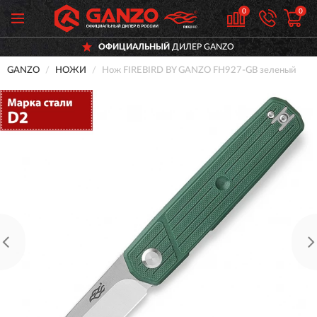
0
0
ОФИЦИАЛЬНЫЙ
ДИЛЕР GANZO
GANZO
НОЖИ
Нож FIREBIRD BY GANZO FH927-GB зеленый