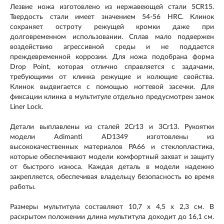
Лезвие ножа изготовлено из нержавеющей стали 5CR15.
Твердость стали имеет значением 54-56 HRC. Клинок
сохраняет остроту режущей кромки даже при
долговременном использовании. Сплав мало подвержен
воздействию агрессивной среды и не поддается
преждевременной коррозии. Для ножа подобрана форма
Drop Point, которая отлично справляется с задачами,
требующими от клинка режущие и колющие свойства.
Клинок выдвигается с помощью ногтевой засечки. Для
фиксации клинка в мультитуле отдельно предусмотрен замок
Liner Lock.
Детали выплавлены из сталей 2Cr13 и 3Cr13. Рукоятки
модели Adimanti AD1349 изготовлены из
высококачественных материалов PA66 и стеклопластика,
которые обеспечивают модели комфортный захват и защиту
от быстрого износа. Каждая деталь в модели надежно
закрепляется, обеспечивая владельцу безопасность во время
работы.
Размеры мультитула составляют 10,7 x 4,5 x 2,3 см. В
раскрытом положении длина мультитула доходит до 16,1 см.